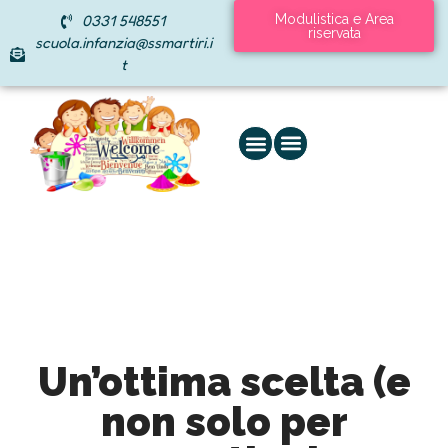
0331 548551
Modulistica e Area
riservata
scuola.infanzia@ssmartiri.i
t
Un’ottima scelta (e
non solo per