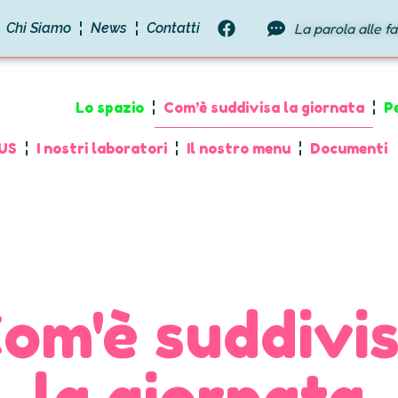
Chi Siamo
News
Contatti
La parola alle fam
Lo spazio
Com’è suddivisa la giornata
P
LUS
I nostri laboratori
Il nostro menu
Documenti
om'è suddivi
la giornata