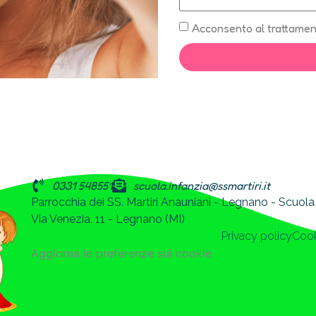
Acconsento al trattament
0331 548551
scuola.infanzia@ssmartiri.it
Parrocchia dei SS. Martiri Anauniani - Legnano - Scuol
Via Venezia, 11 - Legnano (MI)
Privacy policy
Cook
Aggiorna le preferenze sui cookie