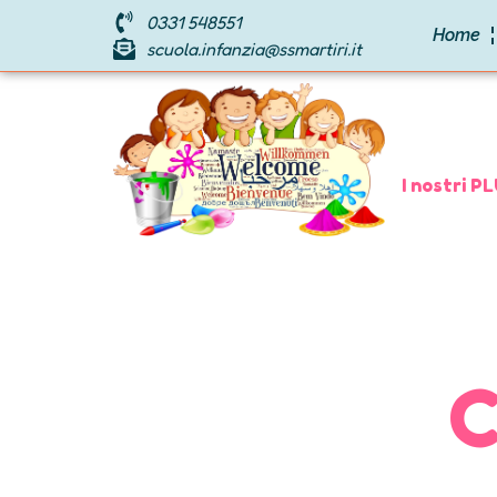
0331 548551
Home
scuola.infanzia@ssmartiri.it
I nostri P
C