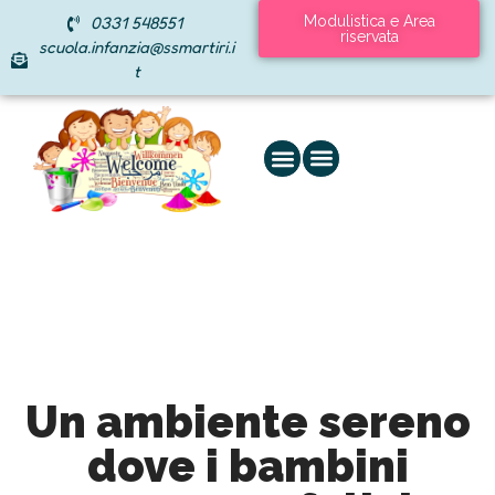
0331 548551
Modulistica e Area
riservata
scuola.infanzia@ssmartiri.i
t
Un ambiente sereno
dove i bambini