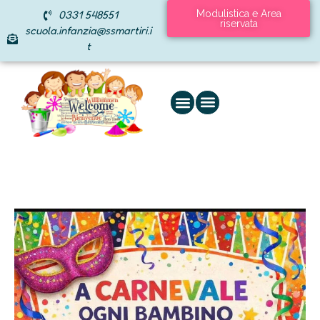
0331 548551
Modulistica e Area
riservata
scuola.infanzia@ssmartiri.i
t