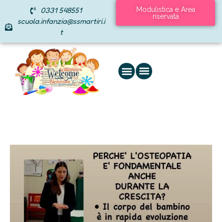
0331 548551
Modulistica e Area
riservata
scuola.infanzia@ssmartiri.i
t