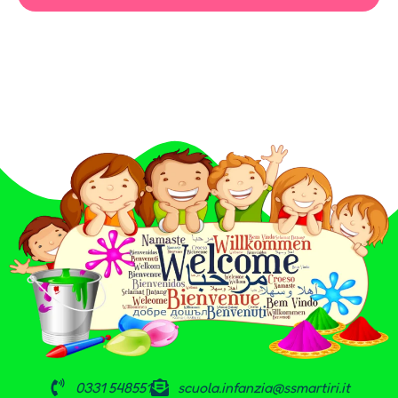
0331 548551
scuola.infanzia@ssmartiri.it